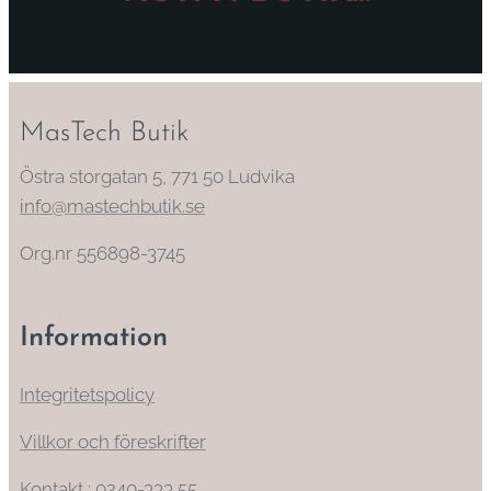
MasTech Butik
Östra storgatan 5, 771 50 Ludvika
info@mastechbutik.se
Org.nr 556898-3745
Information
Integritetspolicy
Villkor och föreskrifter
Kontakt : 0240-333 55