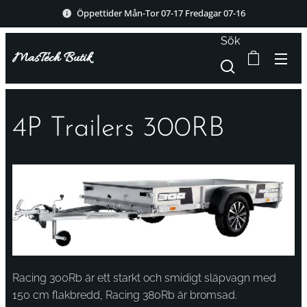
Öppettider Mån-Tor 07-17 Fredagar 07-16
Sök
MasTech Butik
4P Trailers 300RB
Racing 300Rb är ett starkt och smidigt släpvagn med
150 cm flakbredd, Racing 380Rb är bromsad.